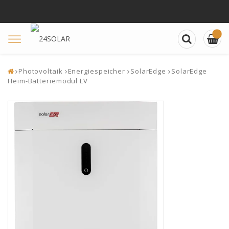
Toggle
navigation
Photovoltaik
Energiespeicher
SolarEdge
SolarEdge
Heim-Batteriemodul LV