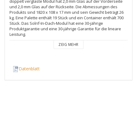
doppelt verglaste Modul hat 2,0 mm Glas auf der Vorderseite 
und 2,0 mm Glas auf der Rückseite. Die Abmessungen des 
Produkts sind 1820 x 108 x 17 mm und sein Gewicht beträgt 26 
kg. Eine Palette enthält 19 Stück und ein Container enthält 700 
Stück. Das Solrif-In-Dach-Modul hat eine 30-jährige 
Produktgarantie und eine 30-jährige Garantie für die lineare 
Leistung.
ZEIG MEHR
Datenblatt